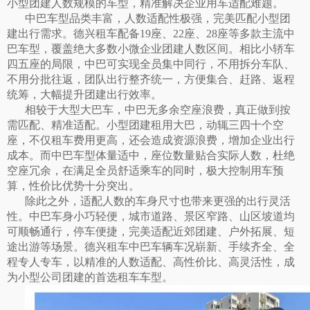
小型团建人数规模的车型，精准解决企业用车适配难题。
中巴车型品类丰富，人数适配性极强，完美匹配小型团
建出行需求。德兴租车配备
19座、22座、28座等多款主流中
巴车型，覆盖绝大多数小微企业团建人数区间。相比小轿车
四五座的局限，中巴可实现全员集中同行，不用拆分车队、
不用分批往返，团队出行整齐统一，方便集合、赶路、返程
统筹，大幅提升团建出行效率。
相较于大型大巴车，中巴无多余空座浪费，真正做到按
需匹配、精准适配。小型团建租用大巴，动辄三四十个空
座，不仅租车费用更高，还会造成资源浪费，增加企业出行
成本。而中巴车型体量适中，座位数量贴合实际人数，杜绝
空座冗余，在满足全员舒适乘车的同时，极大控制用车预
算，性价比优势十分突出。
除此之外，适配人数的车身尺寸也带来更强的出行灵活
性。中巴车身小巧轻便，城市道路、景区窄路、山区坡道均
可顺畅通行，停车便捷，完美适配近郊团建、户外拓展、短
途出游等场景。德兴租车中巴车辆车况崭新、手续齐全、全
程专人专车，以精准的人数适配、高性价比、高灵活性，成
为小型公司团建的首选租车车型。