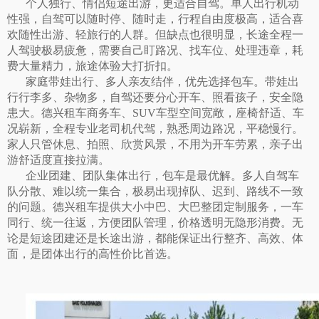
个人独行、情侣短途出游，更适合自驾。单人出行机动
性强，自驾可以随时停、随时走，行程自由度极高，适合喜
欢随性出游、轻旅行的人群。但缺点也很明显，长途全程一
人驾驶极易疲惫，需要自己盯路况、找车位、处理违章，耗
费大量精力，旅途体验大打折扣。
家庭带娃出行、多人亲友结伴，优先选择包车。带娃出
行行李多、杂物多，自驾还要分心开车、照看孩子，安全隐
患大。德兴租车商务车、
SUV车型空间宽敞，座椅舒适、车
况崭新，全程专业老司机代驾，熟悉周边路况，平稳慢行。
家人只管休息、拍照、欣赏风景，不用为开车劳累，亲子出
游舒适度直接拉满。
企业团建、团队集体出行，包车是最优解。多人自驾车
队分散、难以统一集合，极易出现掉队、迟到、路线不一致
的问题。德兴租车提供大小中巴、大巴整团定制服务，一车
同行、统一往返，方便团队管理，价格透明无隐形消费。无
论是短途团建还是长途出游，都能保证出行整齐、高效、体
面，是团体出行的高性价比首选。