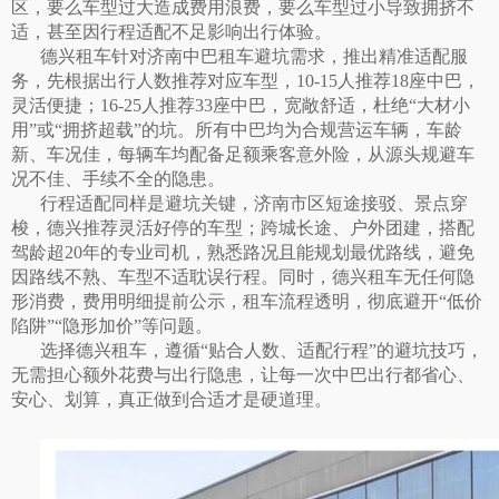
区，要么车型过大造成费用浪费，要么车型过小导致拥挤不
适，甚至因行程适配不足影响出行体验。
德兴租车针对济南中巴租车避坑需求，推出精准适配服
务，先根据出行人数推荐对应车型，
10-15人推荐18座中巴，
灵活便捷；16-25人推荐33座中巴，宽敞舒适，杜绝“大材小
用”或“拥挤超载”的坑。所有中巴均为合规营运车辆，车龄
新、车况佳，每辆车均配备足额乘客意外险，从源头规避车
况不佳、手续不全的隐患。
行程适配同样是避坑关键，济南市区短途接驳、景点穿
梭，德兴推荐灵活好停的车型；跨城长途、户外团建，搭配
驾龄超
20年的专业司机，熟悉路况且能规划最优路线，避免
因路线不熟、车型不适耽误行程。同时，德兴租车无任何隐
形消费，费用明细提前公示，租车流程透明，彻底避开“低价
陷阱”“隐形加价”等问题。
选择德兴租车，遵循
“贴合人数、适配行程”的避坑技巧，
无需担心额外花费与出行隐患，让每一次中巴出行都省心、
安心、划算，真正做到合适才是硬道理。