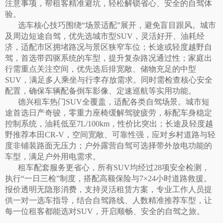
注意事项，帮租客精准避坑，轻松解锁省心、安全的自驾体
验。
选车核心技巧围绕
“场景适配”展开，避免盲目跟风。城市
及周边短途自驾，优先选城市型SUV，灵活好开、油耗经
济，适配市区拥堵路况与景区狭窄车位；长途或轻度越野自
驾，首选带四驱系统的车型，提升复杂路况通过性；家庭出
行需重点关注空间，优先选后排宽敞、储物充足的中型
SUV，满足多人乘坐与行李存放需求。同时需检查核心安全
配置，确保车辆配备倒车影像、定速巡航等实用功能。
德兴租车热门
SUV全覆盖，适配各类自驾场景。城市短
途首选日产奇骏，零重力座椅缓解驾驶疲劳，标配车身稳定
控制系统，油耗低至7L/100km，性价比突出；长途及轻度越
野推荐本田CR-V，空间宽敞、可靠性强，应对乡村道路与轻
度非铺装路面无压力；户外露营自驾可选择带外放电功能的
车型，满足户外用电需求。
租车配套服务更省心，所有
SUV均经过28项安全检测，
执行“一日三检”制度，搭配高额保险与7×24小时道路救援。
报价透明无隐形消费，支持灵活租赁方案，专业工作人员提
供一对一选车指导，结合自驾路线、人数精准推荐车型，让
每一位租客都能选对SUV，开启顺畅、安全的自驾之旅。