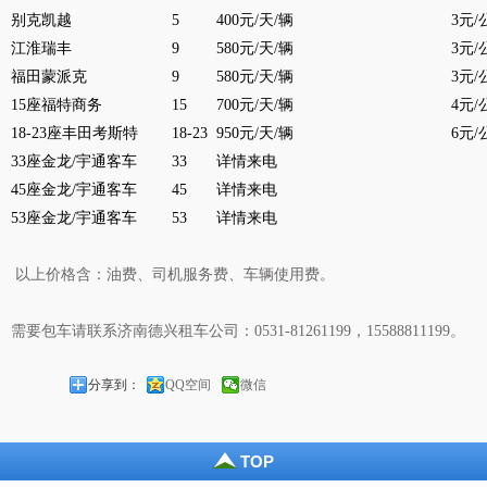
别克凯越
5
400元/天/辆
3元/
江淮瑞丰
9
580元/天/辆
3元/
福田蒙派克
9
580元/天/辆
3元/
15座福特商务
15
700元/天/辆
4元/
18-23座丰田考斯特
18-23
950元/天/辆
6元/
33座金龙/宇通客车
33
详情来电
45座金龙/宇通客车
45
详情来电
53座金龙/宇通客车
53
详情来电
以上价格含：油费、司机服务费、车辆使用费。
需要包车请联系
济南德兴
租车公司：
0531-81261199
，
15588811199
。
分享到：
QQ空间
微信
TOP